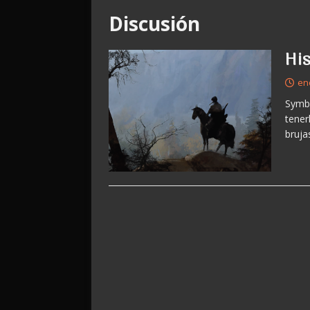
Discusión
His
en
Symba
tener
bruja