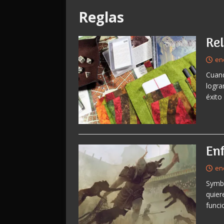
Reglas
Re
en
Cuand
logra
éxito
En
en
Symba
quier
funci