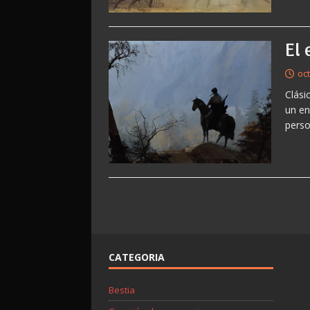
El
oc
Clási
un en
perso
CATEGORIA
Bestia