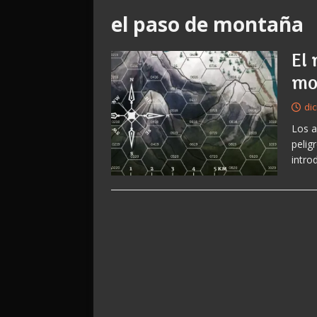
el paso de montaña
El
mo
di
Los a
pelig
intro