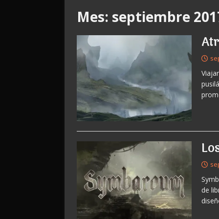
Mes:
septiembre 201
Atr
se
Viaja
pusil
prome
Lo
se
Symba
de li
diseñ