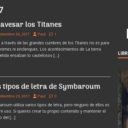
7
avesar los Titanes
ptiembre 30, 2017
Paul
1
r a través de las grandes cumbres de los Titanes no es para
ánimes ni enclenques. Los acontecimientos de La tierra
LIB
tida ensalzan lo cautelosos
[…]
s tipos de letra de Symbaroum
ptiembre 29, 2017
Paul
0
roum utiliza varios tipos de letra, pero ninguno de ellos es
bre uso. Si quieres crear tu propio contenido y mantener el
o del
[…]