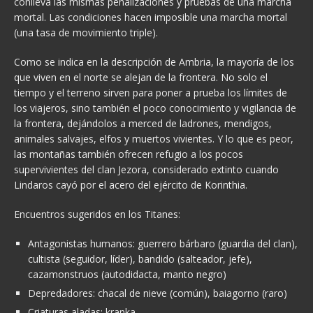
conlleva las mismas penalizaciones y pruebas de una marcha
mortal. Las condiciones hacen imposible una marcha mortal
(una tasa de movimiento triple).
Como se indica en la descripción de Ambria, la mayoría de los
que viven en el norte se alejan de la frontera. No solo el
tiempo y el terreno sirven para poner a prueba los límites de
los viajeros, sino también el poco conocimiento y vigilancia de
la frontera, dejándolos a merced de ladrones, mendigos,
animales salvajes, elfos y muertos vivientes. Y lo que es peor,
las montañas también ofrecen refugio a los pocos
supervivientes del clan Jezora, considerado extinto cuando
Lindaros cayó por el acero del ejército de Korinthia.
Encuentros sugeridos en los Titanes:
Antagonistas humanos: guerrero bárbaro (guardia del clan),
cultista (seguidor, líder), bandido (salteador, jefe),
cazamonstruos (autodidacta, manto negro)
Depredadores: chacal de nieve (común), baiagorno (raro)
Criaturas aladas: kranka