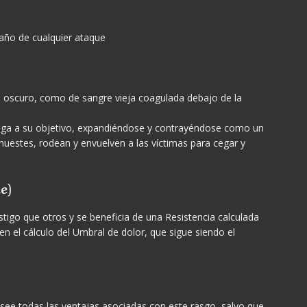
daño de cualquier ataque
oscuro, como de sangre vieja coagulada debajo de la
tiga a su objetivo, expandiéndose y contrayéndose como un
huestes, rodean y envuelven a las víctimas para cegar y
e)
tigo que otros y se beneficia de una Resistencia calculada
en el cálculo del Umbral de dolor, que sigue siendo el
osee todas las ventajas asociadas con este rasgo, salvo que