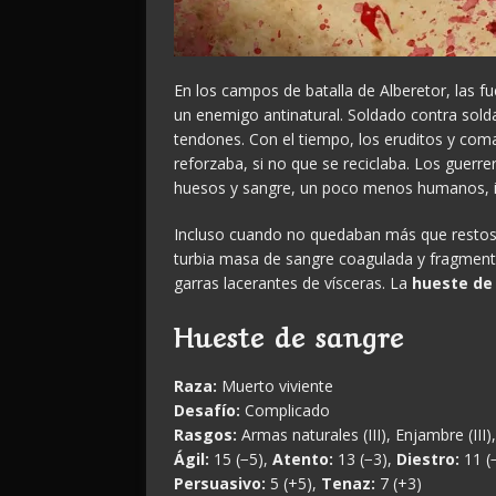
En los campos de batalla de Alberetor, las fu
un enemigo antinatural. Soldado contra sold
tendones. Con el tiempo, los eruditos y co
reforzaba, si no que se reciclaba. Los guerre
huesos y sangre, un poco menos humanos, ig
Incluso cuando no quedaban más que restos de
turbia masa de sangre coagulada y fragmen
garras lacerantes de vísceras. La
hueste de
Hueste de sangre
Raza:
Muerto viviente
Desafío:
Complicado
Rasgos:
Armas naturales (III), Enjambre (III),
Ágil:
15 (−5),
Atento:
13 (−3),
Diestro:
11 (
Persuasivo:
5 (+5),
Tenaz:
7 (+3)