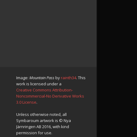
Image:
Mountain Pass
by
rainth34
. This
work is licensed under a
Creative Commons Attribution-
Noncommercial-No Derivative Works
3.0 License
.
Unless otherwise noted, all
Symbaroum artwork is © Nya
Järnringen AB 2016, with kind
permission for use.