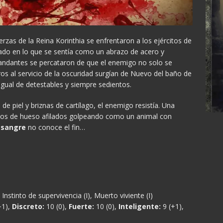
erzas de la Reina Korinthia se enfrentaron a los ejércitos de
ado en lo que se sentía como un abrazo de acero y
mandantes se percataron de que el enemigo no solo se
ros al servicio de la oscuridad surgían de Nuevo del baño de
ual de detestables y siempre sedientos.
 piel y briznas de cartílago, el enemigo resistía. Una
tos de hueso afilados golpeando como un animal con
 sangre
no conoce el fin…
 Instinto de supervivencia (I), Muerto viviente (I)
−1),
Discreto:
10 (0),
Fuerte:
10 (0),
Inteligente:
9 (+1),