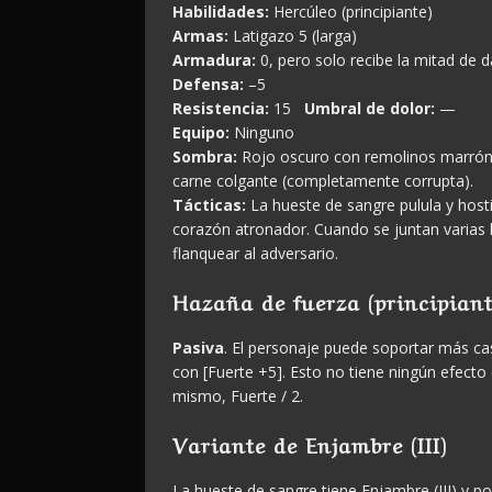
Habilidades:
Hercúleo (principiante)
Armas:
Latigazo 5 (larga)
Armadura:
0, pero solo recibe la mitad de 
Defensa:
–5
Resistencia:
15
Umbral de dolor:
—
Equipo:
Ninguno
Sombra:
Rojo oscuro con remolinos marrón 
carne colgante (completamente corrupta).
Tácticas:
La hueste de sangre pulula y hos
corazón atronador. Cuando se juntan varias 
flanquear al adversario.
Hazaña de fuerza (principiant
Pasiva
. El personaje puede soportar más cas
con [Fuerte +5]. Esto no tiene ningún efecto 
mismo, Fuerte / 2.
Variante de Enjambre (III)
La hueste de sangre tiene Enjambre (III) y p